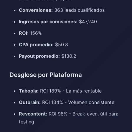
Conversiones:
363 leads cualificados
Ingresos por comisiones:
$47,240
ROI:
156%
CPA promedio:
$50.8
Payout promedio:
$130.2
Desglose por Plataforma
Taboola:
ROI 189% - La más rentable
Outbrain:
ROI 134% - Volumen consistente
Revcontent:
ROI 98% - Break-even, útil para
testing