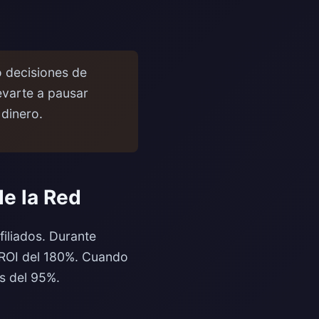
o decisiones de
evarte a pausar
dinero.
de la Red
filiados. Durante
 ROI del 180%. Cuando
s del 95%.