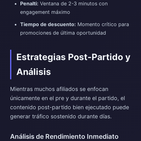
Penalti:
Ventana de 2-3 minutos con
engagement máximo
Tiempo de descuento:
Momento crítico para
promociones de última oportunidad
Estrategias Post-Partido y
Análisis
Mientras muchos afiliados se enfocan
únicamente en el pre y durante el partido, el
contenido post-partido bien ejecutado puede
generar tráfico sostenido durante días.
Análisis de Rendimiento Inmediato