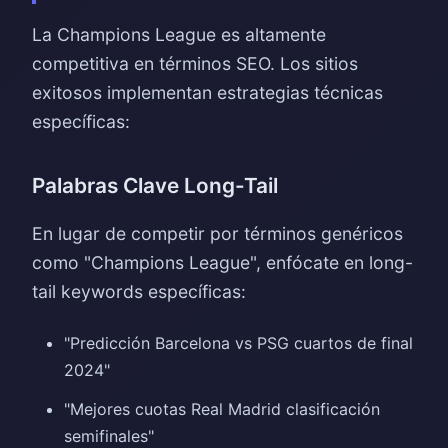
La Champions League es altamente
competitiva en términos SEO. Los sitios
exitosos implementan estrategias técnicas
específicas:
Palabras Clave Long-Tail
En lugar de competir por términos genéricos
como "Champions League", enfócate en long-
tail keywords específicas:
"Predicción Barcelona vs PSG cuartos de final
2024"
"Mejores cuotas Real Madrid clasificación
semifinales"