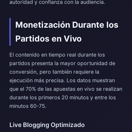
autoridad y confianza con la audiencia.
Monetización Durante los
Partidos en Vivo
El contenido en tiempo real durante los
partidos presenta la mayor oportunidad de
conversión, pero también requiere la
ejecución más precisa. Los datos muestran
que el 70% de las apuestas en vivo se realizan
durante los primeros 20 minutos y entre los
minutos 60-75.
Live Blogging Optimizado