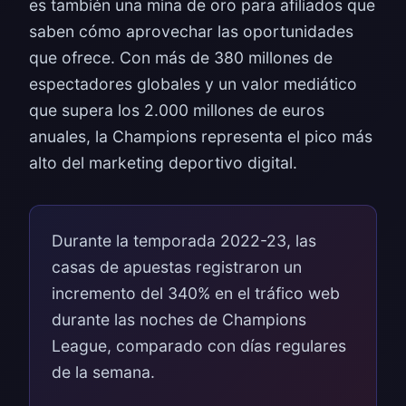
es también una mina de oro para afiliados que
saben cómo aprovechar las oportunidades
que ofrece. Con más de 380 millones de
espectadores globales y un valor mediático
que supera los 2.000 millones de euros
anuales, la Champions representa el pico más
alto del marketing deportivo digital.
Durante la temporada 2022-23, las
casas de apuestas registraron un
incremento del 340% en el tráfico web
durante las noches de Champions
League, comparado con días regulares
de la semana.