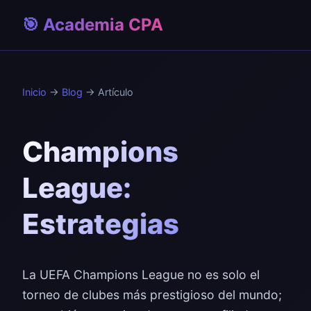
🎯 Academia CPA
Inicio
→
Blog
→ Artículo
Champions
League:
Estrategias
La UEFA Champions League no es solo el
torneo de clubes más prestigioso del mundo;