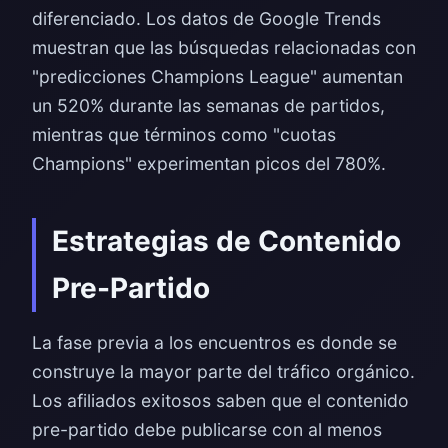
diferenciado. Los datos de Google Trends
muestran que las búsquedas relacionadas con
"predicciones Champions League" aumentan
un 520% durante las semanas de partidos,
mientras que términos como "cuotas
Champions" experimentan picos del 780%.
Estrategias de Contenido
Pre-Partido
La fase previa a los encuentros es donde se
construye la mayor parte del tráfico orgánico.
Los afiliados exitosos saben que el contenido
pre-partido debe publicarse con al menos