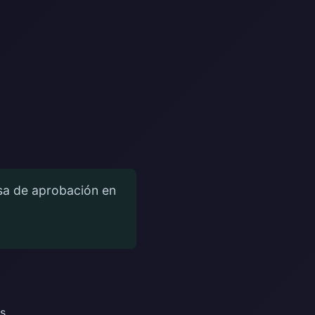
asa de aprobación en
.
es