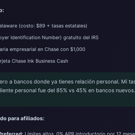
o:
elaware (costo: $89 + tasas estatales)
yer Identification Number) gratuito del IRS
aria empresarial en Chase con $1,000
arjeta Chase Ink Business Cash
ero a bancos donde ya tienes relación personal. Mi t
liente personal fue del 85% vs 45% en bancos nuevos
o para afiliados:
Preferred:
Límites altos, 0% APR introductorio por 12 mes