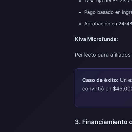
Tasa fija del 6-12% a
Pago basado en ingre
Aprobación en 24-48
Kiva Microfunds:
Perfecto para afiliado
Caso de éxito:
Un es
convirtió en $45,00
3. Financiamiento d