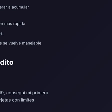
rar a acumular
ón más rápida
es
es se vuelve manejable
dito
019, conseguí mi primera
jetas con límites