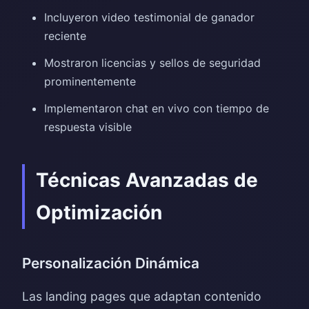
Incluyeron video testimonial de ganador
reciente
Mostraron licencias y sellos de seguridad
prominentemente
Implementaron chat en vivo con tiempo de
respuesta visible
Técnicas Avanzadas de
Optimización
Personalización Dinámica
Las landing pages que adaptan contenido