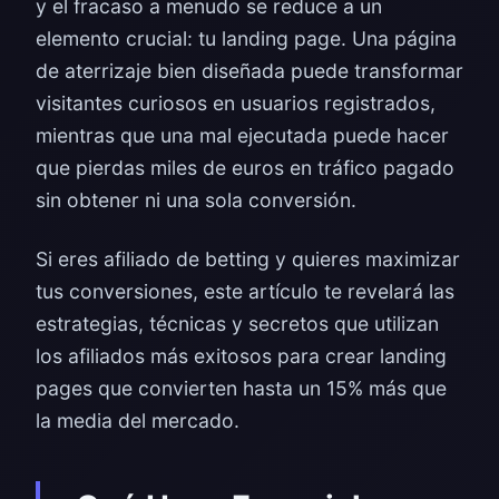
y el fracaso a menudo se reduce a un
elemento crucial: tu landing page. Una página
de aterrizaje bien diseñada puede transformar
visitantes curiosos en usuarios registrados,
mientras que una mal ejecutada puede hacer
que pierdas miles de euros en tráfico pagado
sin obtener ni una sola conversión.
Si eres afiliado de betting y quieres maximizar
tus conversiones, este artículo te revelará las
estrategias, técnicas y secretos que utilizan
los afiliados más exitosos para crear landing
pages que convierten hasta un 15% más que
la media del mercado.