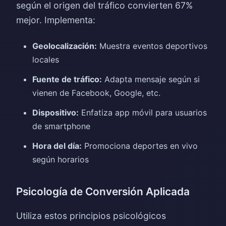
según el origen del tráfico convierten 67%
mejor. Implementa:
Geolocalización:
Muestra eventos deportivos
locales
Fuente de tráfico:
Adapta mensaje según si
vienen de Facebook, Google, etc.
Dispositivo:
Enfatiza app móvil para usuarios
de smartphone
Hora del día:
Promociona deportes en vivo
según horarios
Psicología de Conversión Aplicada
Utiliza estos principios psicológicos