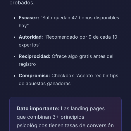
probados:
Escasez:
"Solo quedan 47 bonos disponibles
hoy"
Autoridad:
"Recomendado por 9 de cada 10
expertos"
Reciprocidad:
Ofrece algo gratis antes del
registro
Compromiso:
Checkbox "Acepto recibir tips
de apuestas ganadoras"
Dato importante:
Las landing pages
que combinan 3+ principios
psicológicos tienen tasas de conversión