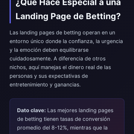
¿Qué Hace Especial a una
Landing Page de Betting?
Las landing pages de betting operan en un
entorno único donde la confianza, la urgencia
y la emoción deben equilibrarse
cuidadosamente. A diferencia de otros
nichos, aquí manejas el dinero real de las
personas y sus expectativas de
entretenimiento y ganancias.
Dato clave:
Las mejores landing pages
de betting tienen tasas de conversión
promedio del 8-12%, mientras que la