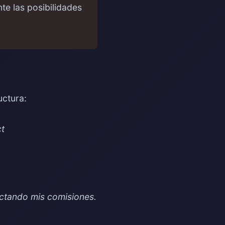
e las posibilidades
uctura:
ct
pactando mis comisiones.