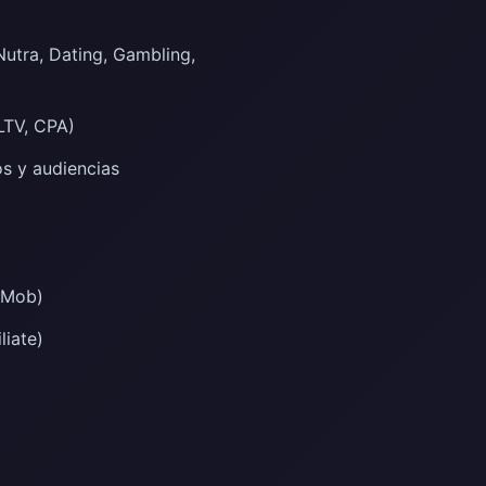
Nutra, Dating, Gambling,
LTV, CPA)
os y audiencias
eMob)
liate)