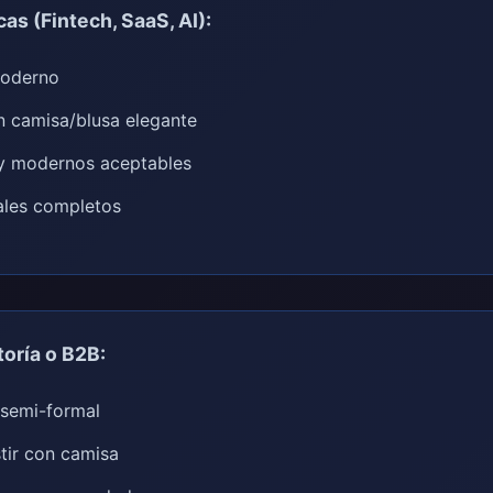
as (Fintech, SaaS, AI):
moderno
n camisa/blusa elegante
 y modernos aceptables
males completos
oría o B2B:
 semi-formal
tir con camisa