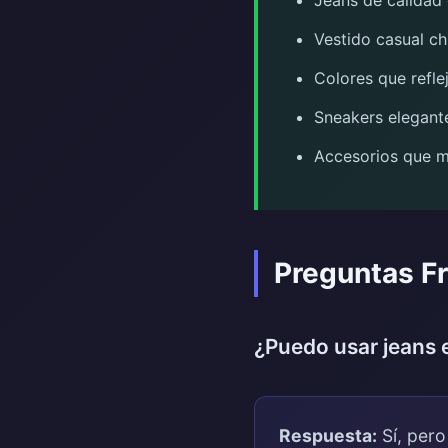
Jeans de calidad
Vestido casual c
Colores que refle
Sneakers elegant
Accesorios que m
Preguntas F
¿Puedo usar jeans 
Respuesta:
Sí, pero