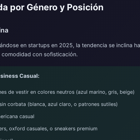
da por Género y Posición
ina
ndose en startups en 2025, la tendencia se inclina ha
a comodidad con sofisticación.
siness Casual:
es de vestir en colores neutros (azul marino, gris, beige)
in corbata (blanca, azul claro, o patrones sutiles)
ericana casual
ers, oxford casuales, o sneakers premium