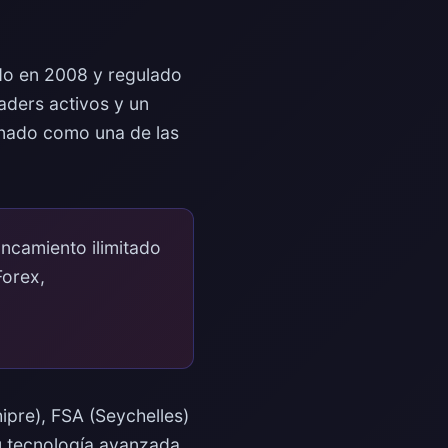
do en 2008 y regulado
aders activos y un
onado como una de las
ancamiento ilimitado
Forex,
ipre), FSA (Seychelles)
u tecnología avanzada