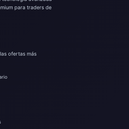
remium para traders de
las ofertas más
ario
s