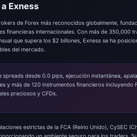
 a Exness
brokers de Forex más reconocidos globalmente, funda
es financieras internacionales. Con más de 350,000 tr
sual que supera los $2 billones, Exness se ha posici
bles del mercado.
e spreads desde 0.0 pips, ejecución instantánea, apal
nes y más de 120 instrumentos financieros incluyendo 
ales preciosos y CFDs.
laciones estrictas de la FCA (Reino Unido), CySEC (Ch
roporcionando un ambiente seguro para los traders. S