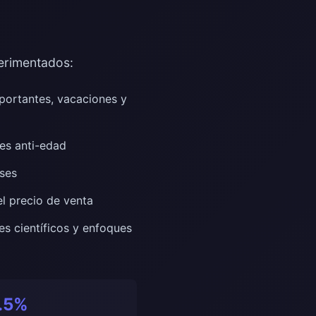
perimentados:
portantes, vacaciones y
es anti-edad
ses
l precio de venta
es científicos y enfoques
3.5%