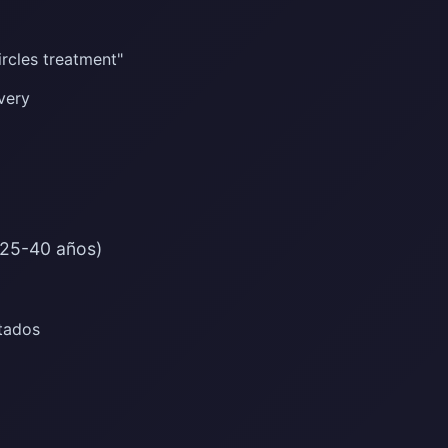
ircles treatment"
very
(25-40 años)
tados