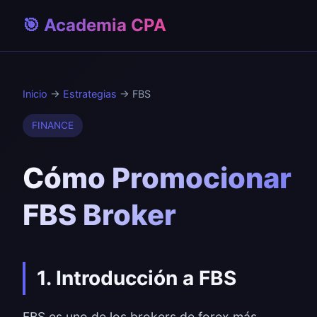
🎯 Academia CPA
Inicio
→
Estrategias
→ FBS
FINANCE
Cómo Promocionar
FBS Broker
1. Introducción a FBS
FBS es uno de los brokers de forex más