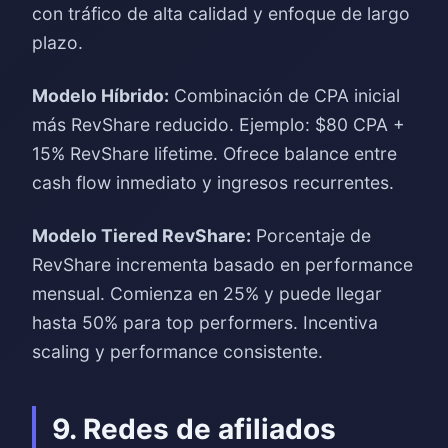
con tráfico de alta calidad y enfoque de largo
plazo.
Modelo Híbrido:
Combinación de CPA inicial
más RevShare reducido. Ejemplo: $80 CPA +
15% RevShare lifetime. Ofrece balance entre
cash flow inmediato y ingresos recurrentes.
Modelo Tiered RevShare:
Porcentaje de
RevShare incrementa basado en performance
mensual. Comienza en 25% y puede llegar
hasta 50% para top performers. Incentiva
scaling y performance consistente.
9. Redes de afiliados