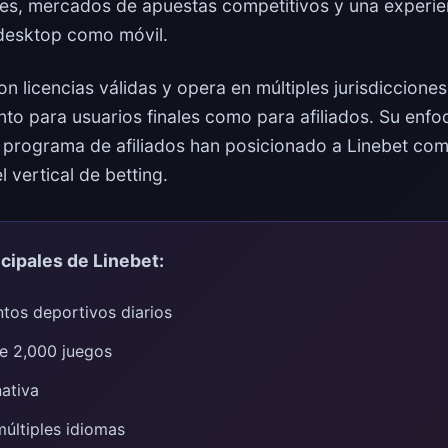
s, mercados de apuestas competitivos y una experie
 desktop como móvil.
n licencias válidas y opera en múltiples jurisdicciones
anto para usuarios finales como para afiliados. Su en
 programa de afiliados han posicionado a Linebet com
vertical de betting.
ncipales de Linebet:
tos deportivos diarios
e 2,000 juegos
nativa
últiples idiomas