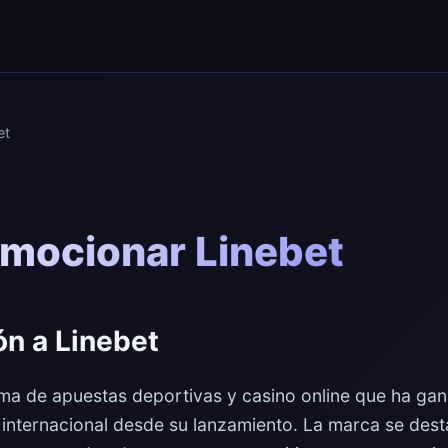
et
mocionar Linebet
ón a Linebet
rma de apuestas deportivas y casino online que ha ga
 internacional desde su lanzamiento. La marca se dest