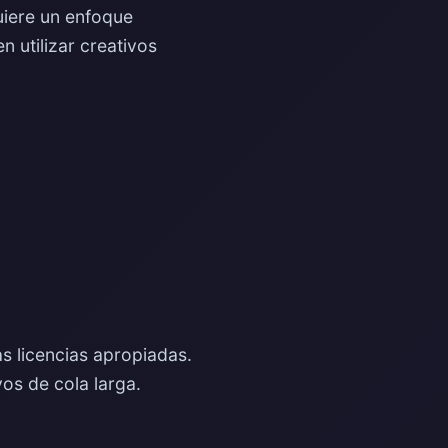
uiere un enfoque
n utilizar creativos
s licencias apropiadas.
os de cola larga.