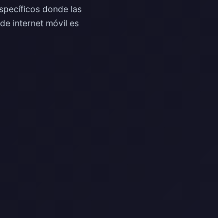
specíficos donde las
de internet móvil es