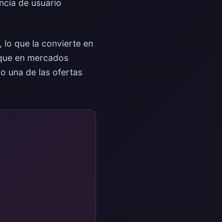
ncia de usuario
, lo que la convierte en
foque en mercados
o una de las ofertas