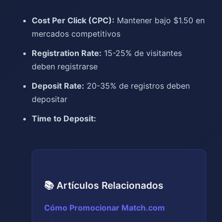
Cost Per Click (CPC):
Mantener bajo $1.50 en
mercados competitivos
Registration Rate:
15-25% de visitantes
deben registrarse
Deposit Rate:
20-35% de registros deben
depositar
Time to Deposit:
📚 Artículos Relacionados
Cómo Promocionar Match.com