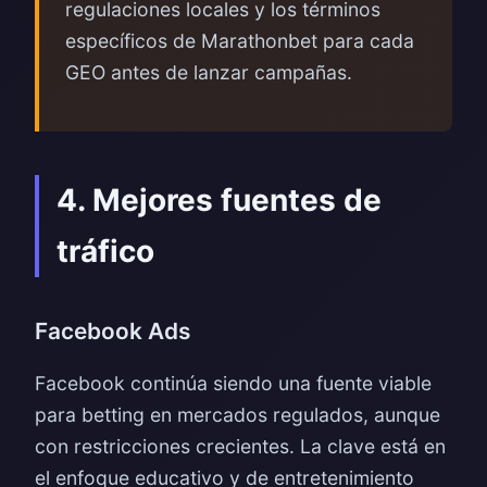
regulaciones locales y los términos
específicos de Marathonbet para cada
GEO antes de lanzar campañas.
4. Mejores fuentes de
tráfico
Facebook Ads
Facebook continúa siendo una fuente viable
para betting en mercados regulados, aunque
con restricciones crecientes. La clave está en
el enfoque educativo y de entretenimiento