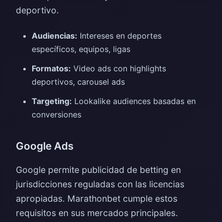
deportivo.
Audiencias:
Intereses en deportes
específicos, equipos, ligas
Formatos:
Video ads con highlights
deportivos, carousel ads
Targeting:
Lookalike audiences basadas en
conversiones
Google Ads
Google permite publicidad de betting en
jurisdicciones reguladas con las licencias
apropiadas. Marathonbet cumple estos
requisitos en sus mercados principales.