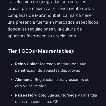
La selección de geografías correctas es
crucial para maximizar el rendimiento de las
campañas de Marathonbet. La marca tiene
una presencia fuerte en mercados específicos
donde las regulaciones y la cultura de
apuestas favorecen su crecimiento.
Tier 1 GEOs (Más rentables):
Reino Unido:
Mercado maduro con alta
penetración de apuestas deportivas
Alemania:
Regulación clara y usuarios con
alto valor de vida
Países Nórdicos:
Suecia, Noruega y Finlandia
muestran excelentes CR