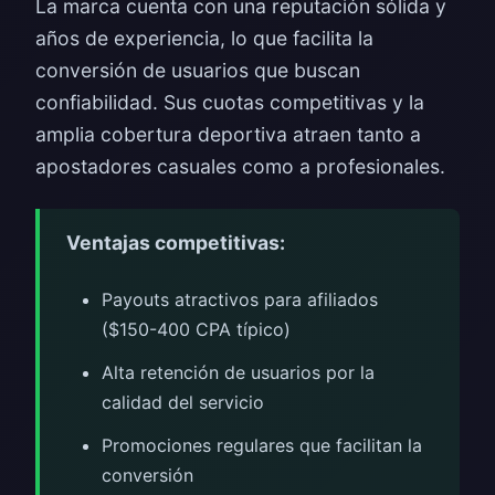
La marca cuenta con una reputación sólida y
años de experiencia, lo que facilita la
conversión de usuarios que buscan
confiabilidad. Sus cuotas competitivas y la
amplia cobertura deportiva atraen tanto a
apostadores casuales como a profesionales.
Ventajas competitivas:
Payouts atractivos para afiliados
($150-400 CPA típico)
Alta retención de usuarios por la
calidad del servicio
Promociones regulares que facilitan la
conversión