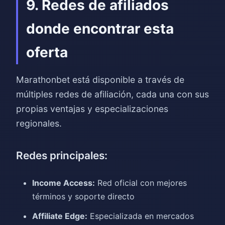
9. Redes de afiliados
donde encontrar esta
oferta
Marathonbet está disponible a través de
múltiples redes de afiliación, cada una con sus
propias ventajas y especializaciones
regionales.
Redes principales:
Income Access:
Red oficial con mejores
términos y soporte directo
Affiliate Edge:
Especializada en mercados