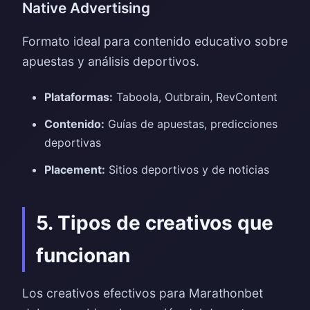
Native Advertising
Formato ideal para contenido educativo sobre
apuestas y análisis deportivos.
Plataformas:
Taboola, Outbrain, RevContent
Contenido:
Guías de apuestas, predicciones
deportivas
Placement:
Sitios deportivos y de noticias
5. Tipos de creativos que
funcionan
Los creativos efectivos para Marathonbet