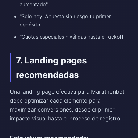
aumentado"
"Solo hoy: Apuesta sin riesgo tu primer
depósito"
"Cuotas especiales - Válidas hasta el kickoff"
7. Landing pages
recomendadas
Una landing page efectiva para Marathonbet
debe optimizar cada elemento para
maximizar conversiones, desde el primer
impacto visual hasta el proceso de registro.