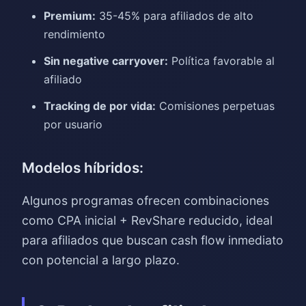
Premium:
35-45% para afiliados de alto
rendimiento
Sin negative carryover:
Política favorable al
afiliado
Tracking de por vida:
Comisiones perpetuas
por usuario
Modelos híbridos:
Algunos programas ofrecen combinaciones
como CPA inicial + RevShare reducido, ideal
para afiliados que buscan cash flow inmediato
con potencial a largo plazo.