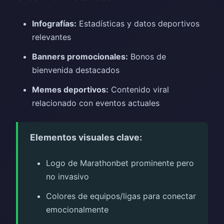
Infografías:
Estadísticas y datos deportivos
relevantes
Banners promocionales:
Bonos de
bienvenida destacados
Memes deportivos:
Contenido viral
relacionado con eventos actuales
Elementos visuales clave:
Logo de Marathonbet prominente pero
no invasivo
Colores de equipos/ligas para conectar
emocionalmente