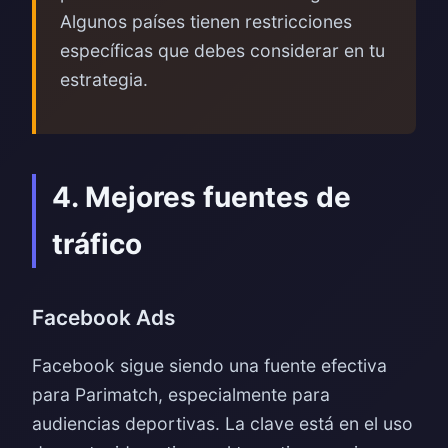
Algunos países tienen restricciones
específicas que debes considerar en tu
estrategia.
4. Mejores fuentes de
tráfico
Facebook Ads
Facebook sigue siendo una fuente efectiva
para Parimatch, especialmente para
audiencias deportivas. La clave está en el uso