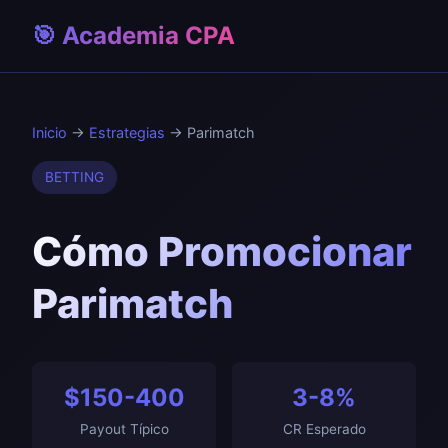
🎯 Academia CPA
Inicio
→
Estrategias
→ Parimatch
BETTING
Cómo Promocionar
Parimatch
$150-400
3-8%
Payout Típico
CR Esperado