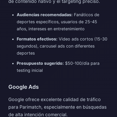
de contenido nativo y el targeting preciso.
Audiencias recomendadas:
Fanáticos de
deportes específicos, usuarios de 25-45
años, intereses en entretenimiento
Formatos efectivos:
Video ads cortos (15-30
segundos), carousel ads con diferentes
deportes
Presupuesto sugerido:
$50-100/día para
testing inicial
Google Ads
Google ofrece excelente calidad de tráfico
para Parimatch, especialmente en búsquedas
de alta intención comercial.