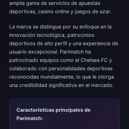
amplia gama de servicios de apuestas
deportivas, casino online y juegos de azar.
La marca se distingue por su enfoque en la
innovación tecnológica, patrocinios
deportivos de alto perfil y una experiencia de
usuario excepcional. Parimatch ha
patrocinado equipos como el Chelsea FC y
colaborado con personalidades deportivas
reconocidas mundialmente, lo que le otorga
una credibilidad significativa en el mercado.
Características principales de
Parimatch: