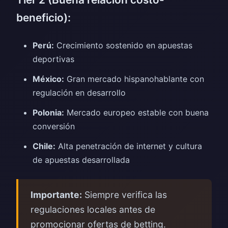
beneficio):
Perú:
Crecimiento sostenido en apuestas
deportivas
México:
Gran mercado hispanohablante con
regulación en desarrollo
Polonia:
Mercado europeo estable con buena
conversión
Chile:
Alta penetración de internet y cultura
de apuestas desarrollada
Importante:
Siempre verifica las
regulaciones locales antes de
promocionar ofertas de betting.