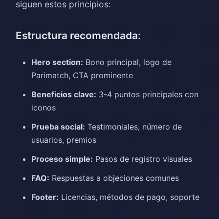
siguen estos principios:
Estructura recomendada:
Hero section:
Bono principal, logo de
Parimatch, CTA prominente
Beneficios clave:
3-4 puntos principales con
iconos
Prueba social:
Testimoniales, número de
usuarios, premios
Proceso simple:
Pasos de registro visuales
FAQ:
Respuestas a objeciones comunes
Footer:
Licencias, métodos de pago, soporte