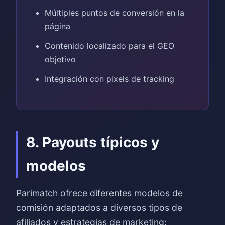
Múltiples puntos de conversión en la
página
Contenido localizado para el GEO
objetivo
Integración con pixels de tracking
8. Payouts típicos y
modelos
Parimatch ofrece diferentes modelos de
comisión adaptados a diversos tipos de
afiliados y estrategias de marketing: