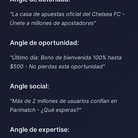
"La casa de apuestas oficial del Chelsea FC -
Únete a millones de apostadores"
Angle de oportunidad:
"Último día: Bono de bienvenida 100% hasta
$500 - No pierdas esta oportunidad"
Angle social:
"Más de 2 millones de usuarios confían en
Parimatch - ¿Qué esperas?"
Angle de expertise: