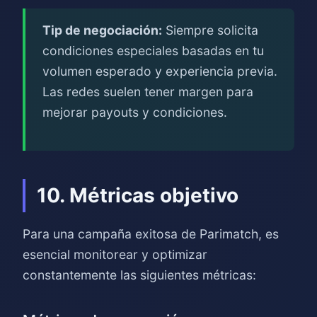
Tip de negociación:
Siempre solicita
condiciones especiales basadas en tu
volumen esperado y experiencia previa.
Las redes suelen tener margen para
mejorar payouts y condiciones.
10. Métricas objetivo
Para una campaña exitosa de Parimatch, es
esencial monitorear y optimizar
constantemente las siguientes métricas: