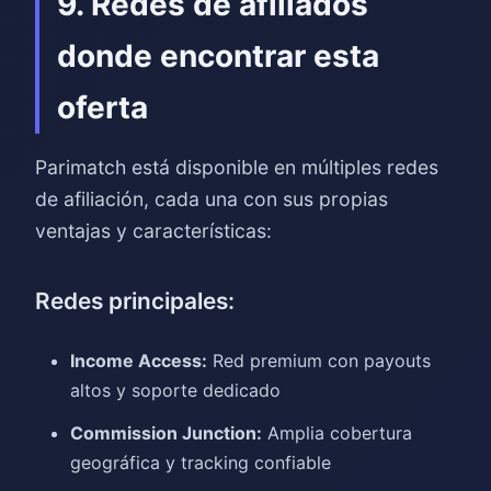
9. Redes de afiliados
donde encontrar esta
oferta
Parimatch está disponible en múltiples redes
de afiliación, cada una con sus propias
ventajas y características:
Redes principales:
Income Access:
Red premium con payouts
altos y soporte dedicado
Commission Junction:
Amplia cobertura
geográfica y tracking confiable