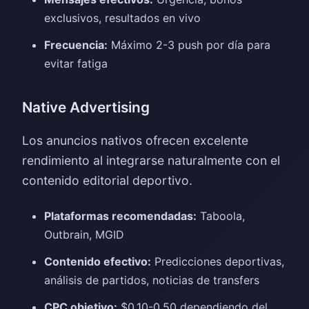
exclusivos, resultados en vivo
Frecuencia:
Máximo 2-3 push por día para
evitar fatiga
Native Advertising
Los anuncios nativos ofrecen excelente
rendimiento al integrarse naturalmente con el
contenido editorial deportivo.
Plataformas recomendadas:
Taboola,
Outbrain, MGID
Contenido efectivo:
Predicciones deportivas,
análisis de partidos, noticias de transfers
CPC objetivo:
$0.10-0.50 dependiendo del