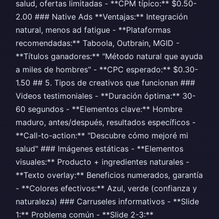
salud, ofertas limitadas - **CPM típico:** $0.50-
2.00 ### Native Ads **Ventajas:** Integración
natural, menos ad fatigue - **Plataformas
recomendadas:** Taboola, Outbrain, MGID -
**Títulos ganadores:** "Método natural que ayuda
a miles de hombres" - **CPC esperado:** $0.30-
1.50 ## 5. Tipos de creativos que funcionan ###
Videos testimoniales - **Duración óptima:** 30-
60 segundos - **Elementos clave:** Hombre
maduro, antes/después, resultados específicos -
**Call-to-action:** "Descubre cómo mejoré mi
salud" ### Imágenes estáticas - **Elementos
visuales:** Producto + ingredientes naturales -
**Texto overlay:** Beneficios numerados, garantía
- **Colores efectivos:** Azul, verde (confianza y
naturaleza) ### Carruseles informativos - **Slide
1:** Problema común - **Slide 2-3:**