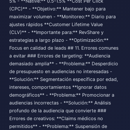
5% - **Native:** 0.5-1.5% **Cost Per Click
(CPC)** - **Objetivo:** Mantener bajo para
maximizar volumen - **Monitoreo:** Diario para
ajustes rápidos **Customer Lifetime Value
(CLV)** - **Importante para:** RevShare y
estrategias a largo plazo - **Optimización:**
Focus en calidad de leads ## 11. Errores comunes
a evitar ### Errores de targeting: **Audiencia
demasiado amplia** - **Problema:** Desperdicio
de presupuesto en audiencias no interesadas -
**Solución:** Segmentación específica por edad,
intereses, comportamientos **Ignorar datos
demográficos** - **Problema:** Promocionar a
audiencias incorrectas - **Solución:** Análisis
profundo de la audiencia que convierte ###
Errores de creativos: **Claims médicos no
permitidos** - **Problema:** Suspensión de