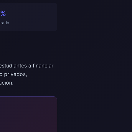
8%
erado
tudiantes a financiar
o privados,
ación.