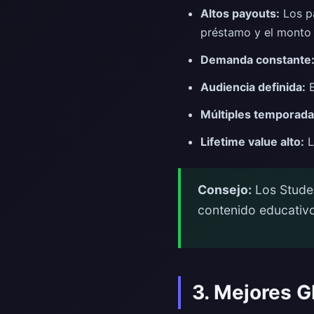
Altos payouts:
Los pa
préstamo y el monto
Demanda constante
Audiencia definida:
E
Múltiples temporadas
Lifetime value alto:
L
Consejo:
Los Stude
contenido educativo
3. Mejores 