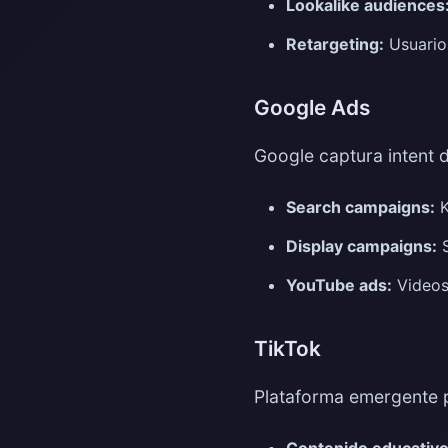
Lookalike audiences
Retargeting:
Usuarios
Google Ads
Google captura intent d
Search campaigns:
K
Display campaigns:
S
YouTube ads:
Videos 
TikTok
Plataforma emergente p
Contenido educativo