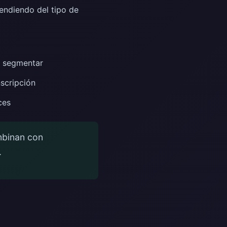
endiendo del tipo de
e segmentar
nscripción
ces
mbinan con
.