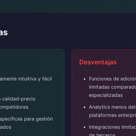
as
Desventajas
mente intuitiva y fácil
Funciones de edició
limitadas comparad
especializadas
n calidad-precio
ompetidores
Analytics menos det
plataformas enterpr
specíficas para gestión
iados
Integraciones limit
de terceros