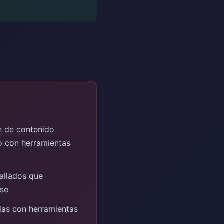
n de contenido
o con herramientas
allados que
ise
adas con herramientas