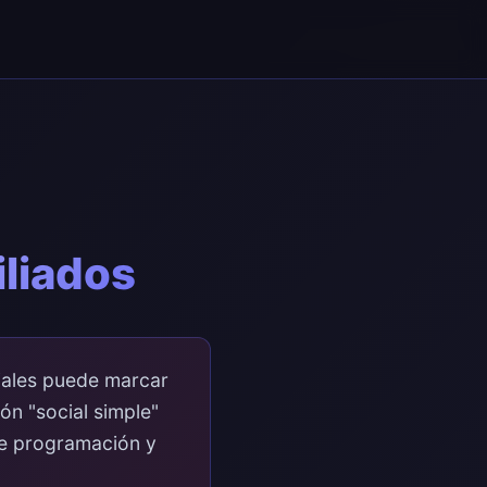
iliados
ciales puede marcar
ión "social simple"
 de programación y