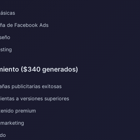
ásicas
aña de Facebook Ads
iseño
sting
amiento ($340 generados)
ñas publicitarias exitosas
ientas a versiones superiores
tenido premium
 marketing
ado