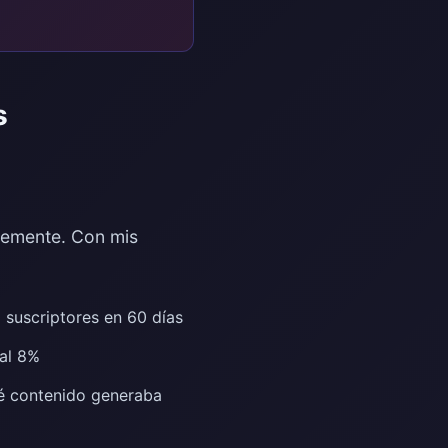
s
memente. Con mis
 suscriptores en 60 días
al 8%
ué contenido generaba