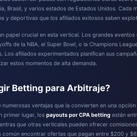
lia, Brasil, y varios estados de Estados Unidos. Cada 
es y deportivas que los afiliados exitosos saben explot
un papel crucial en esta vertical. Los grandes evento
yoffs de la NBA, el Super Bowl, o la Champions Leagu
es. Los afiliados experimentados planifican sus campa
alizar estos momentos de alta demanda.
ir Betting para Arbitraje?
ce numerosas ventajas que la convierten en una opción 
En primer lugar, los
payouts por CPA betting
están entr
ientras que otras verticales pueden ofrecer comision
es común encontrar ofertas que pagan entre $200 y $