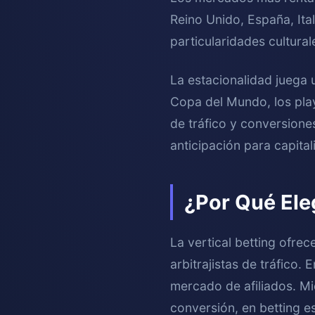
Reino Unido, España, Ita
particularidades cultural
La estacionalidad juega 
Copa del Mundo, los pla
de tráfico y conversion
anticipación para capit
¿Por Qué Eleg
La vertical betting ofre
arbitrajistas de tráfico. 
mercado de afiliados. M
conversión, en betting 