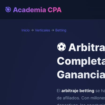
🎯 Academia CPA
Inicio
→
Verticales
→
Betting
⚽ Arbitra
Completa
Gananci
El
arbitraje betting
se ha
de afiliados. Con millo