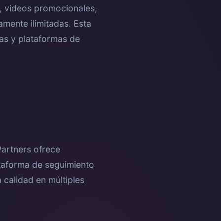
, videos promocionales,
amente ilimitadas. Esta
cias y plataformas de
Partners ofrece
taforma de seguimiento
calidad en múltiples