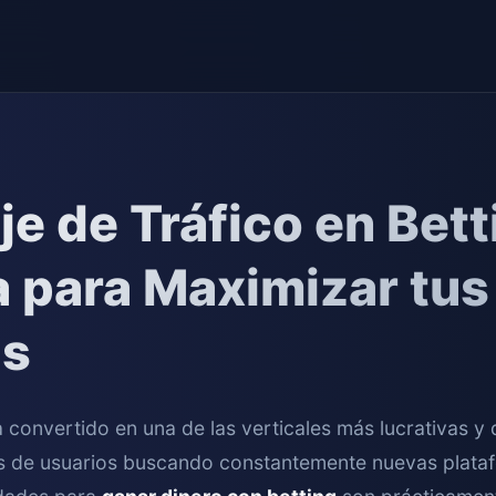
je de Tráfico en Bett
 para Maximizar tus
as
 convertido en una de las verticales más lucrativas y
nes de usuarios buscando constantemente nuevas plat