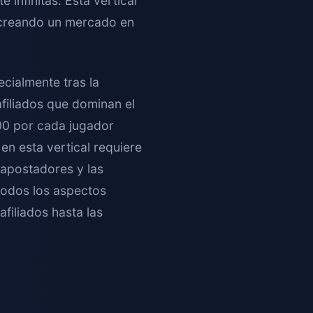
 infinitas. Esta vertical
, creando un mercado en
ecialmente tras la
afiliados que dominan el
00 por cada jugador
 en esta vertical requiere
 apostadores y las
todos los aspectos
afiliados hasta las