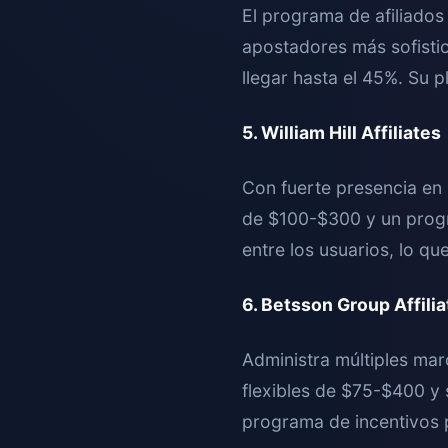
El programa de afiliados
apostadores más sofisti
llegar hasta el 45%. Su 
5. William Hill Affiliates
Con fuerte presencia en 
de $100-$300 y un prog
entre los usuarios, lo q
6. Betsson Group Affili
Administra múltiples ma
flexibles de $75-$400 y
programa de incentivos p