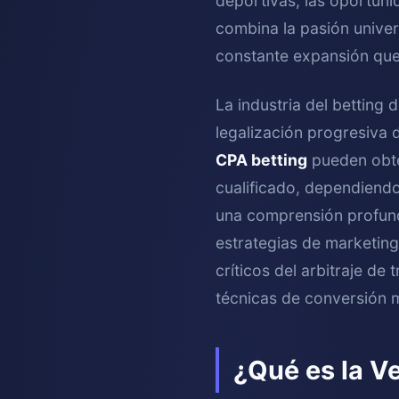
deportivas, las oportun
combina la pasión unive
constante expansión que 
La industria del betting 
legalización progresiva d
CPA betting
pueden obte
cualificado, dependiendo 
una comprensión profunda
estrategias de marketing
críticos del arbitraje de
técnicas de conversión 
¿Qué es la Ve