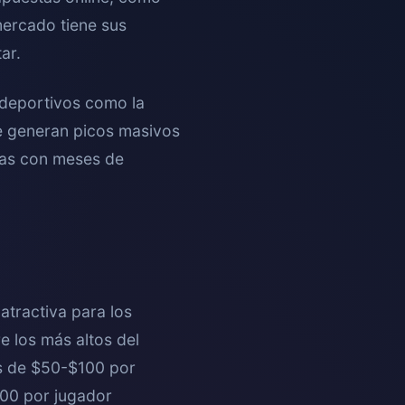
mercado tiene sus
ar.
s deportivos como la
e generan picos masivos
ñas con meses de
atractiva para los
e los más altos del
es de $50-$100 por
600 por jugador