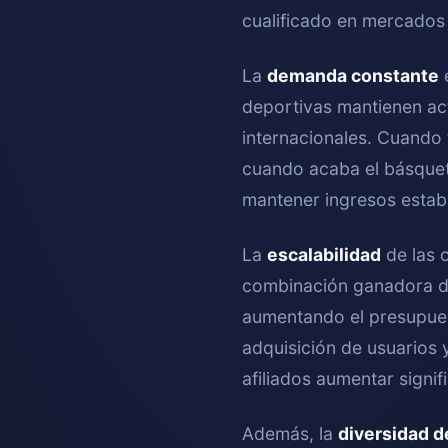
cualificado en mercados t
La
demanda constante
e
deportivas mantienen act
internacionales. Cuando
cuando acaba el básquetb
mantener ingresos establ
La
escalabilidad
de las 
combinación ganadora de 
aumentando el presupues
adquisición de usuarios 
afiliados aumentar signi
Además, la
diversidad d