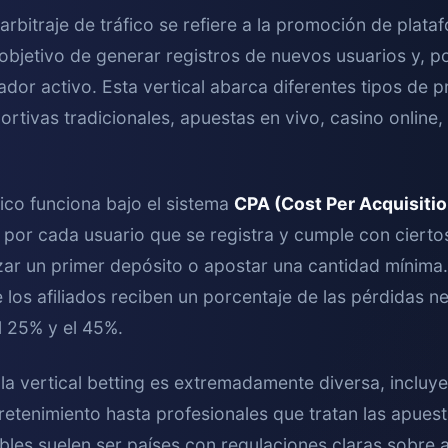
 arbitraje de tráfico se refiere a la promoción de plat
 objetivo de generar registros de nuevos usuarios y, p
dor activo. Esta vertical abarca diferentes tipos de 
rtivas tradicionales, apuestas en vivo, casino online
ico funciona bajo el sistema
CPA (Cost Per Acquisitio
 por cada usuario que se registra y cumple con ciertos
izar un primer depósito o apostar una cantidad mínima.
os afiliados reciben un porcentaje de las pérdidas ne
l 25% y el 45%.
 la vertical betting es extremadamente diversa, incl
etenimiento hasta profesionales que tratan las apues
les suelen ser países con regulaciones claras sobre 