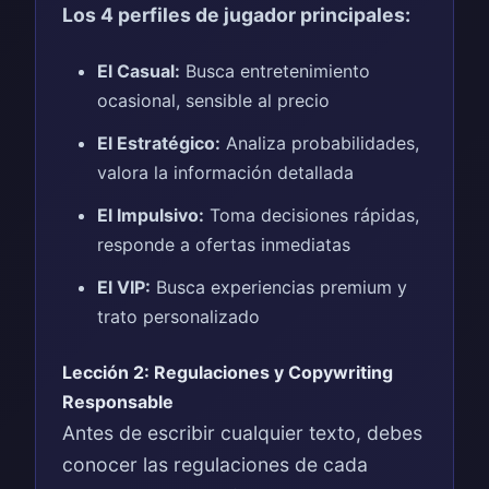
Los 4 perfiles de jugador principales:
El Casual:
Busca entretenimiento
ocasional, sensible al precio
El Estratégico:
Analiza probabilidades,
valora la información detallada
El Impulsivo:
Toma decisiones rápidas,
responde a ofertas inmediatas
El VIP:
Busca experiencias premium y
trato personalizado
Lección 2: Regulaciones y Copywriting
Responsable
Antes de escribir cualquier texto, debes
conocer las regulaciones de cada