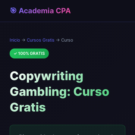
🎯 Academia CPA
Inicio
→
Cursos Gratis
→ Curso
✓ 100% GRATIS
Copywriting
Gambling: Curso
Gratis