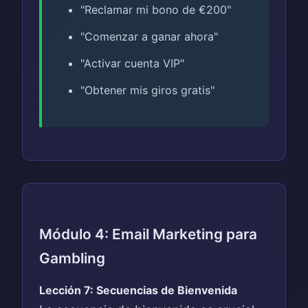
"Reclamar mi bono de €200"
"Comenzar a ganar ahora"
"Activar cuenta VIP"
"Obtener mis giros gratis"
Módulo 4: Email Marketing para
Gambling
Lección 7: Secuencias de Bienvenida