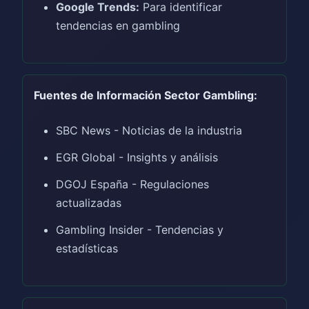
Google Trends:
Para identificar
tendencias en gambling
Fuentes de Información Sector Gambling:
SBC News - Noticias de la industria
EGR Global - Insights y análisis
DGOJ España - Regulaciones
actualizadas
Gambling Insider - Tendencias y
estadísticas