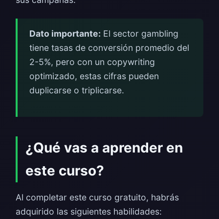
Dato importante:
El sector gambling
tiene tasas de conversión promedio del
2-5%, pero con un copywriting
optimizado, estas cifras pueden
duplicarse o triplicarse.
¿Qué vas a aprender en
este curso?
Al completar este curso gratuito, habrás
adquirido las siguientes habilidades: