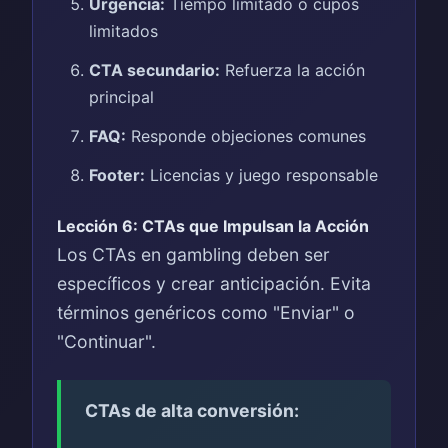
Urgencia:
Tiempo limitado o cupos
limitados
CTA secundario:
Refuerza la acción
principal
FAQ:
Responde objeciones comunes
Footer:
Licencias y juego responsable
Lección 6: CTAs que Impulsan la Acción
Los CTAs en gambling deben ser
específicos y crear anticipación. Evita
términos genéricos como "Enviar" o
"Continuar".
CTAs de alta conversión: