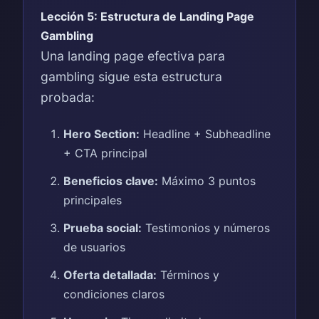
Lección 5: Estructura de Landing Page
Gambling
Una landing page efectiva para
gambling sigue esta estructura
probada:
Hero Section:
Headline + Subheadline
+ CTA principal
Beneficios clave:
Máximo 3 puntos
principales
Prueba social:
Testimonios y números
de usuarios
Oferta detallada:
Términos y
condiciones claros