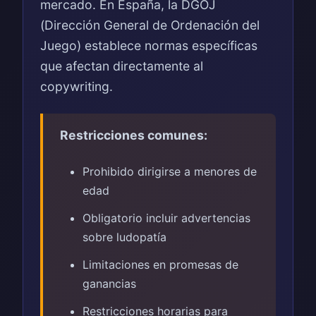
mercado. En España, la DGOJ
(Dirección General de Ordenación del
Juego) establece normas específicas
que afectan directamente al
copywriting.
Restricciones comunes:
Prohibido dirigirse a menores de
edad
Obligatorio incluir advertencias
sobre ludopatía
Limitaciones en promesas de
ganancias
Restricciones horarias para