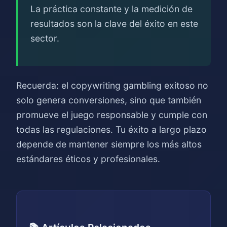
La práctica constante y la medición de
resultados son la clave del éxito en este
sector.
Recuerda: el copywriting gambling exitoso no
solo genera conversiones, sino que también
promueve el juego responsable y cumple con
todas las regulaciones. Tu éxito a largo plazo
depende de mantener siempre los más altos
estándares éticos y profesionales.