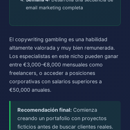
email marketing completa
El copywriting gambling es una habilidad
altamente valorada y muy bien remunerada.
Los especialistas en este nicho pueden ganar
entre €3,000-€8,000 mensuales como
freelancers, o acceder a posiciones
corporativas con salarios superiores a
€50,000 anuales.
Recomendación final:
Comienza
creando un portafolio con proyectos
ficticios antes de buscar clientes reales.