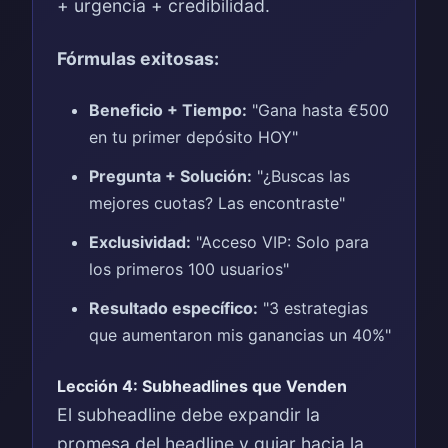
+ urgencia + credibilidad.
Fórmulas exitosas:
Beneficio + Tiempo:
"Gana hasta €500
en tu primer depósito HOY"
Pregunta + Solución:
"¿Buscas las
mejores cuotas? Las encontraste"
Exclusividad:
"Acceso VIP: Solo para
los primeros 100 usuarios"
Resultado específico:
"3 estrategias
que aumentaron mis ganancias un 40%"
Lección 4: Subheadlines que Venden
El subheadline debe expandir la
promesa del headline y guiar hacia la