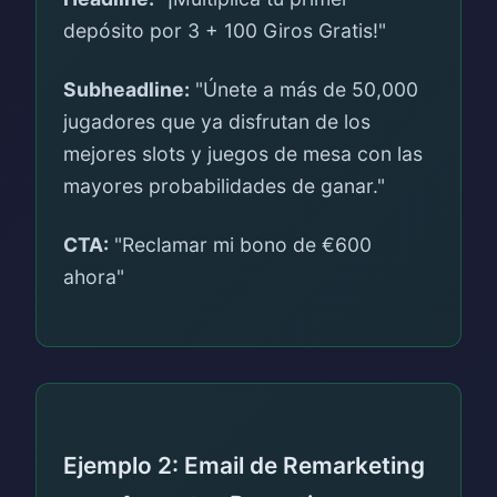
depósito por 3 + 100 Giros Gratis!"
Subheadline:
"Únete a más de 50,000
jugadores que ya disfrutan de los
mejores slots y juegos de mesa con las
mayores probabilidades de ganar."
CTA:
"Reclamar mi bono de €600
ahora"
Ejemplo 2: Email de Remarketing