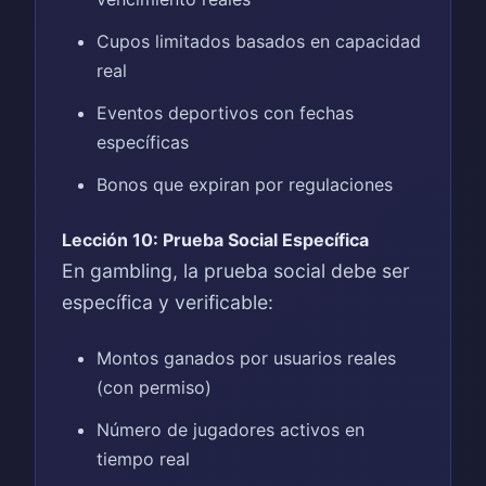
Cupos limitados basados en capacidad
real
Eventos deportivos con fechas
específicas
Bonos que expiran por regulaciones
Lección 10: Prueba Social Específica
En gambling, la prueba social debe ser
específica y verificable:
Montos ganados por usuarios reales
(con permiso)
Número de jugadores activos en
tiempo real