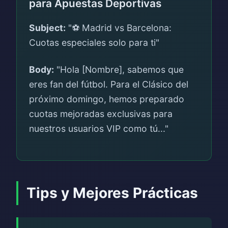
para Apuestas Deportivas
Subject:
"⚽ Madrid vs Barcelona:
Cuotas especiales solo para ti"
Body:
"Hola [Nombre], sabemos que
eres fan del fútbol. Para el Clásico del
próximo domingo, hemos preparado
cuotas mejoradas exclusivas para
nuestros usuarios VIP como tú..."
Tips y Mejores Prácticas