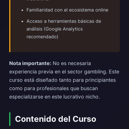
Familiaridad con el ecosistema online
Acceso a herramientas básicas de
análisis (Google Analytics
recomendado)
Nota importante:
No es necesaria
experiencia previa en el sector gambling. Este
curso está diseñado tanto para principiantes
como para profesionales que buscan
especializarse en este lucrativo nicho.
Contenido del Curso