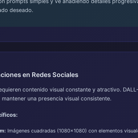
 prompts simples y ve añadiendo detalles progresiv
tado deseado.
aciones en Redes Sociales
equieren contenido visual constante y atractivo. DALL
 mantener una presencia visual consistente.
íficos:
am:
Imágenes cuadradas (1080x1080) con elementos visuale