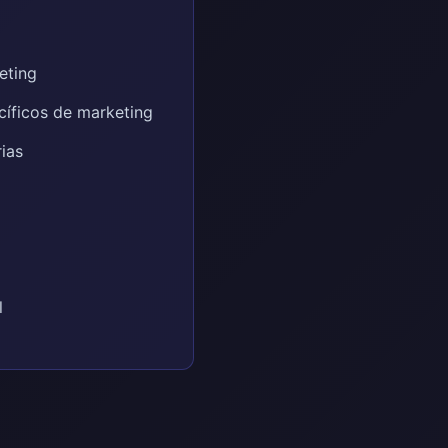
eting
cíficos de marketing
rias
l