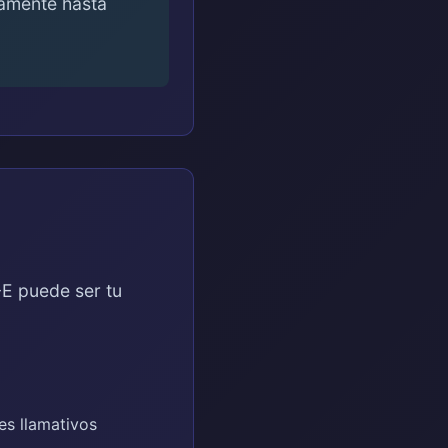
amente hasta
-E puede ser tu
s llamativos