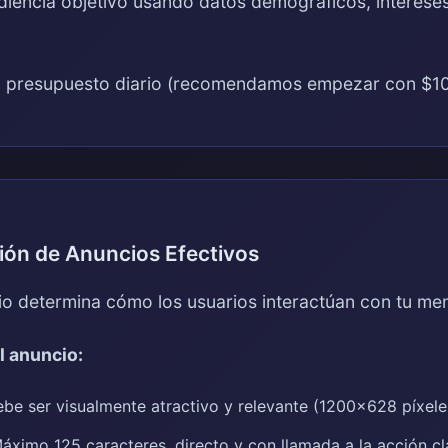
diencia objetivo usando datos demográficos, interese
u presupuesto diario (recomendamos empezar con $1
ión de Anuncios Efectivos
io determina cómo los usuarios interactúan con tu men
l anuncio:
be ser visualmente atractivo y relevante (1200x628 píxele
ximo 125 caracteres, directo y con llamada a la acción cl