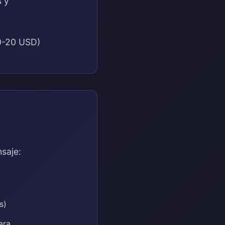
s y
0-20 USD)
saje:
s)
ara