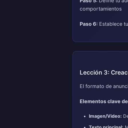
Paso 5:
Define tu au
comportamientos
Paso 6:
Establece t
Lección 3: Creac
El formato de anunc
Elementos clave de
Imagen/Video:
De
Texto principal:
Má