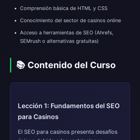
Comprensión básica de HTML y CSS
Conocimiento del sector de casinos online
Acceso a herramientas de SEO (Ahrefs,
SEMrush o alternativas gratuitas)
📚 Contenido del Curso
Lección 1: Fundamentos del SEO
para Casinos
El SEO para casinos presenta desafíos