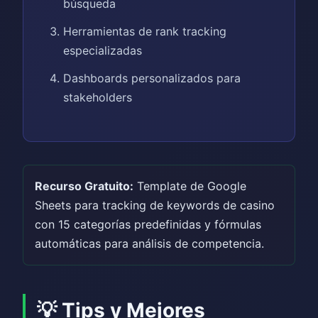
búsqueda
Herramientas de rank tracking
especializadas
Dashboards personalizados para
stakeholders
Recurso Gratuito:
Template de Google
Sheets para tracking de keywords de casino
con 15 categorías predefinidas y fórmulas
automáticas para análisis de competencia.
💡 Tips y Mejores