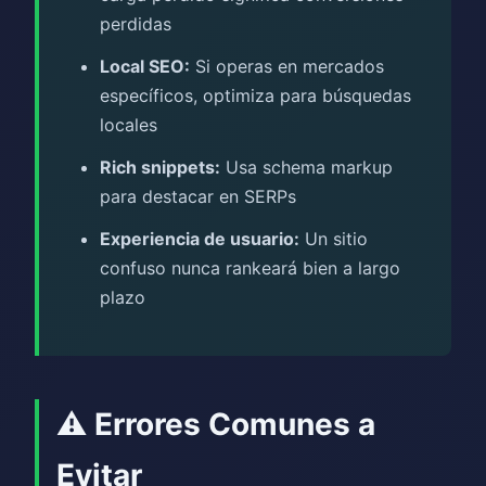
perdidas
Local SEO:
Si operas en mercados
específicos, optimiza para búsquedas
locales
Rich snippets:
Usa schema markup
para destacar en SERPs
Experiencia de usuario:
Un sitio
confuso nunca rankeará bien a largo
plazo
⚠️ Errores Comunes a
Evitar