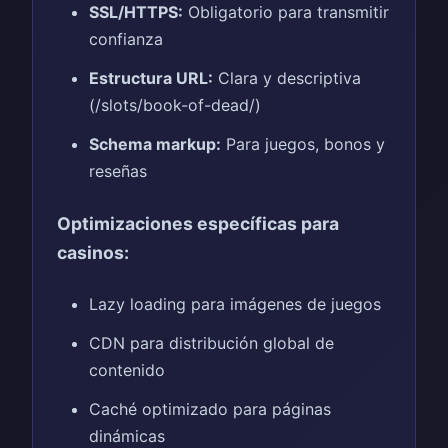
SSL/HTTPS:
Obligatorio para transmitir
confianza
Estructura URL:
Clara y descriptiva
(/slots/book-of-dead/)
Schema markup:
Para juegos, bonos y
reseñas
Optimizaciones específicas para
casinos:
Lazy loading para imágenes de juegos
CDN para distribución global de
contenido
Caché optimizado para páginas
dinámicas