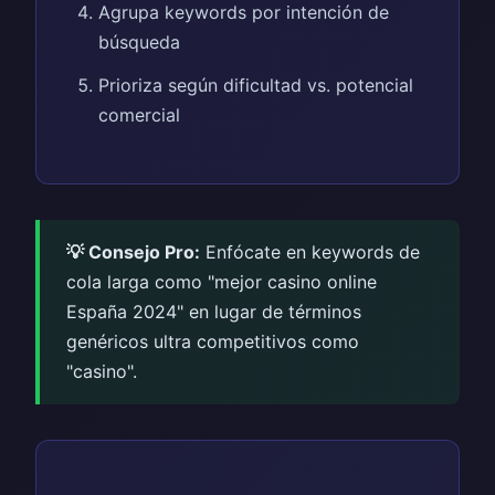
Agrupa keywords por intención de
búsqueda
Prioriza según dificultad vs. potencial
comercial
💡 Consejo Pro:
Enfócate en keywords de
cola larga como "mejor casino online
España 2024" en lugar de términos
genéricos ultra competitivos como
"casino".