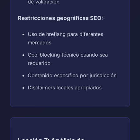
de validación
Restricciones geográficas SEO:
Uso de hreflang para diferentes
mercados
Geo-blocking técnico cuando sea
requerido
Contenido específico por jurisdicción
Disclaimers locales apropiados