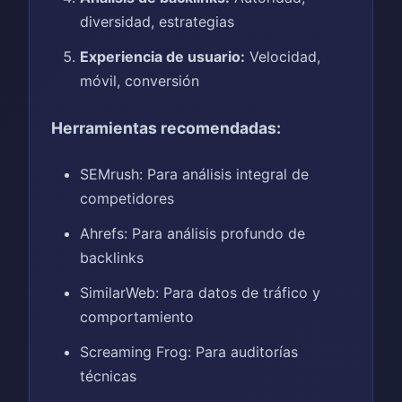
diversidad, estrategias
Experiencia de usuario:
Velocidad,
móvil, conversión
Herramientas recomendadas:
SEMrush: Para análisis integral de
competidores
Ahrefs: Para análisis profundo de
backlinks
SimilarWeb: Para datos de tráfico y
comportamiento
Screaming Frog: Para auditorías
técnicas