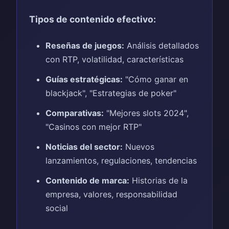
Tipos de contenido efectivo:
Reseñas de juegos:
Análisis detallados
con RTP, volatilidad, características
Guías estratégicas:
"Cómo ganar en
blackjack", "Estrategias de poker"
Comparativas:
"Mejores slots 2024",
"Casinos con mejor RTP"
Noticias del sector:
Nuevos
lanzamientos, regulaciones, tendencias
Contenido de marca:
Historias de la
empresa, valores, responsabilidad
social