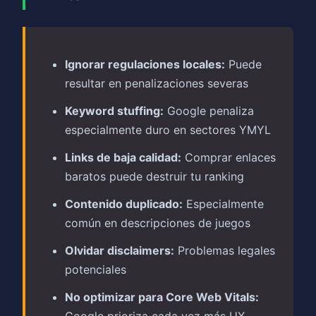
Ignorar regulaciones locales:
Puede
resultar en penalizaciones severas
Keyword stuffing:
Google penaliza
especialmente duro en sectores YMYL
Links de baja calidad:
Comprar enlaces
baratos puede destruir tu ranking
Contenido duplicado:
Especialmente
común en descripciones de juegos
Olvidar disclaimers:
Problemas legales
potenciales
No optimizar para Core Web Vitals:
Google prioriza cada vez más UX