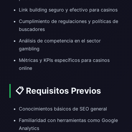
Link building seguro y efectivo para casinos
Cumplimiento de regulaciones y políticas de
buscadores
Análisis de competencia en el sector
gambling
Métricas y KPIs específicos para casinos
online
📋 Requisitos Previos
Conocimientos básicos de SEO general
Familiaridad con herramientas como Google
Analytics