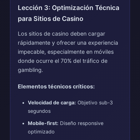
Lección 3: Optimización Técnica
para Sitios de Casino
Los sitios de casino deben cargar
rápidamente y ofrecer una experiencia
impecable, especialmente en móviles
donde ocurre el 70% del tráfico de
gambling.
Elementos técnicos críticos:
Velocidad de carga:
Objetivo sub-3
segundos
Mobile-first:
Diseño responsive
optimizado