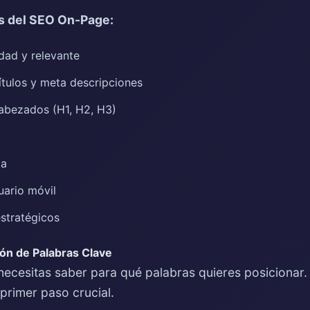
es del SEO On-Page:
dad y relevante
ítulos y meta descripciones
abezados (H1, H2, H3)
ga
uario móvil
estratégicos
ión de Palabras Clave
necesitas saber para qué palabras quieres posicionar.
 primer paso crucial.