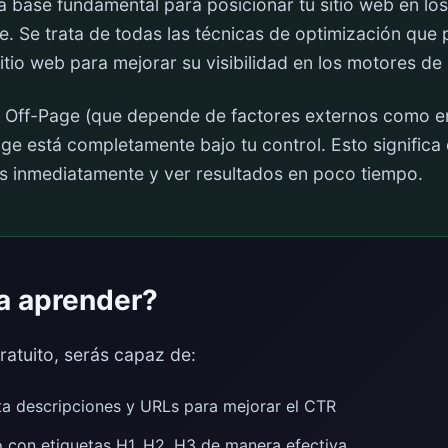
a base fundamental para posicionar tu sitio web en lo
. Se trata de todas las técnicas de optimización que 
itio web para mejorar su visibilidad en los motores d
O Off-Page (que depende de factores externos como e
age está completamente bajo tu control. Esto signific
 inmediatamente y ver resultados en poco tiempo.
a aprender?
gratuito, serás capaz de:
eta descripciones y URLs para mejorar el CTR
o con etiquetas H1, H2, H3 de manera efectiva