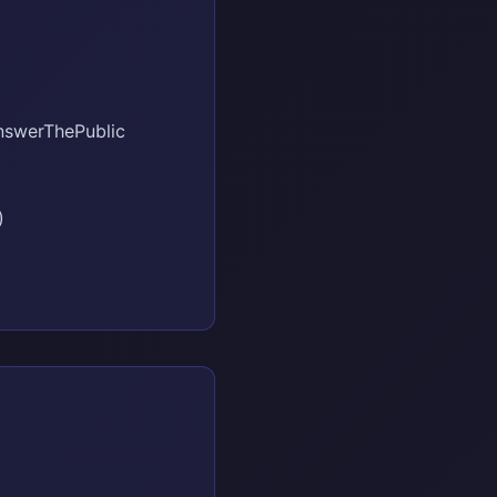
nswerThePublic
)