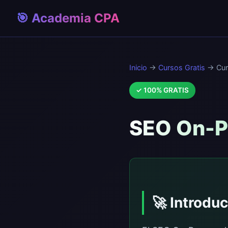
🎯 Academia CPA
Inicio
→
Cursos Gratis
→ Cur
✓ 100% GRATIS
SEO On-Pa
🚀 Introdu