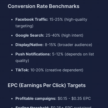
Conversion Rate Benchmarks
Facebook Traffic:
15-25% (high-quality
targeting)
Google Search:
25-40% (high intent)
Display/Native:
8-15% (broader audience)
Push Notifications:
5-12% (depends on list
quality)
TikTok:
10-20% (creative dependent)
EPC (Earnings Per Click) Targets
Profitable campaigns:
$0.15 - $0.35 EPC
Scaling threshold:
$0.25+ EPC sustained