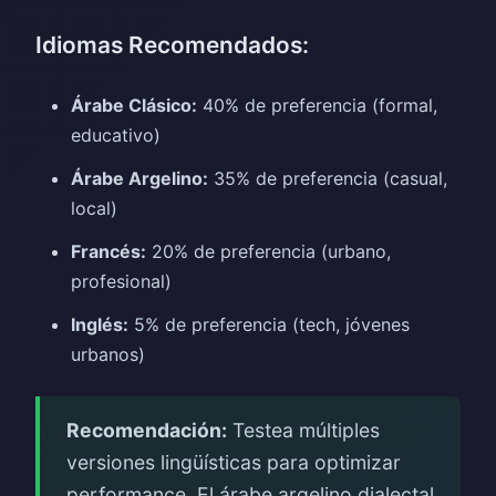
Idiomas Recomendados:
Árabe Clásico:
40% de preferencia (formal,
educativo)
Árabe Argelino:
35% de preferencia (casual,
local)
Francés:
20% de preferencia (urbano,
profesional)
Inglés:
5% de preferencia (tech, jóvenes
urbanos)
Recomendación:
Testea múltiples
versiones lingüísticas para optimizar
performance. El árabe argelino dialectal