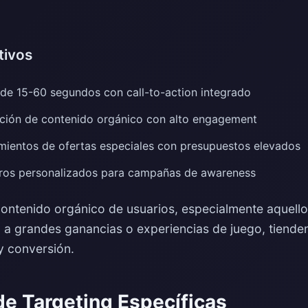
tivos
de 15-60 segundos con call-to-action integrado
ción de contenido orgánico con alto engagement
mientos de ofertas especiales con presupuestos elevados
tros personalizados para campañas de awareness
contenido orgánico de usuarios, especialmente aquell
" a grandes ganancias o experiencias de juego, tiende
y conversión.
de Targeting Específicas