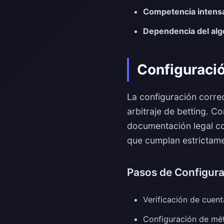
Competencia intens
Dependencia del alg
Configuraci
La configuración corre
arbitraje de betting. 
documentación legal com
que cumplan estrictamen
Pasos de Configurac
Verificación de cuen
Configuración de mét