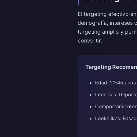
El targeting efectivo e
demografía, intereses 
targeting amplio y perm
convertir.
Targeting Recomen
Edad: 21-45 años 
Intereses: Deport
Comportamientos:
Lookalikes: Basad