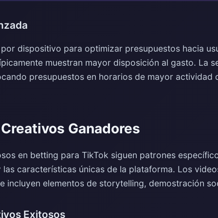
nzada
n por dispositivo para optimizar presupuestos hacia u
típicamente muestran mayor disposición al gasto. La 
focando presupuestos en horarios de mayor actividad 
 Creativos Ganadores
osos en betting para TikTok siguen patrones específic
y las características únicas de la plataforma. Los vid
 incluyen elementos de storytelling, demostración soc
ivos Exitosos