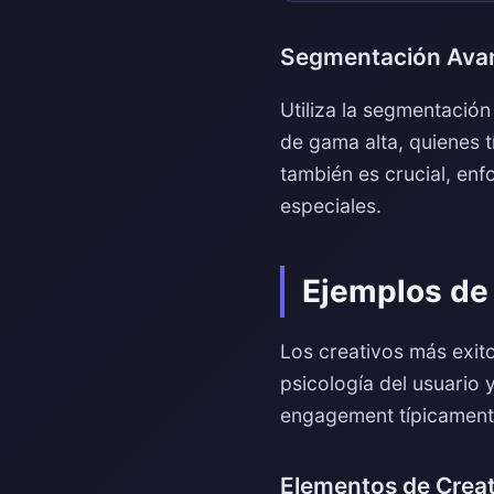
Segmentación Ava
Utiliza la segmentació
de gama alta, quienes 
también es crucial, en
especiales.
Ejemplos de
Los creativos más exit
psicología del usuario 
engagement típicamente
Elementos de Creat