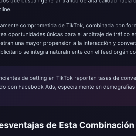
iados que buscan generar tráfico de alta calidad hacia
line.
altamente comprometida de TikTok, combinada con for
rea oportunidades únicas para el arbitraje de tráfico en
stran una mayor propensión a la interacción y conver
licitario se integra naturalmente con el feed orgánico
ciantes de betting en TikTok reportan tasas de conv
do con Facebook Ads, especialmente en demografías 
Desventajas de Esta Combinación