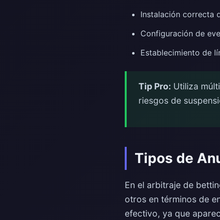
Instalación correcta 
Configuración de eve
Establecimiento de lí
Tip Pro:
Utiliza múlt
riesgos de suspensi
Tipos de An
En el arbitraje de bett
otros en términos de 
efectivo, ya que aparec