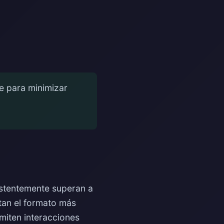
te para minimizar
sistentemente superan a
an el formato más
rmiten interacciones