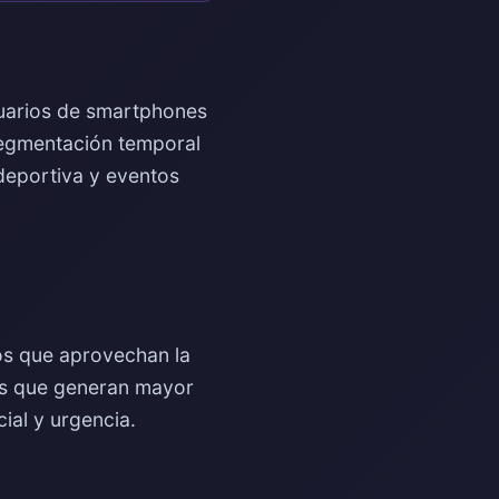
suarios de smartphones
segmentación temporal
deportiva y eventos
os que aprovechan la
eos que generan mayor
ial y urgencia.