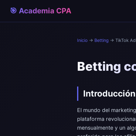
🎯 Academia CPA
Inicio
→
Betting
→ TikTok Ad
Betting c
Introducción
El mundo del marketing 
plataforma revolucionar
mensualmente y un algo