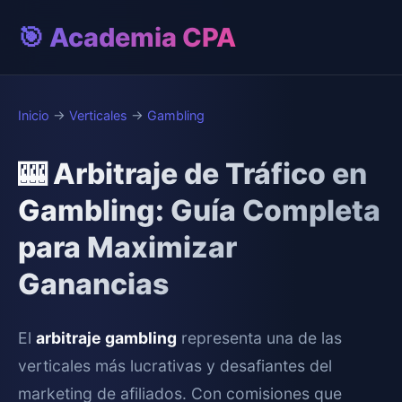
🎯 Academia CPA
Inicio
→
Verticales
→
Gambling
🎰 Arbitraje de Tráfico en
Gambling: Guía Completa
para Maximizar
Ganancias
El
arbitraje gambling
representa una de las
verticales más lucrativas y desafiantes del
marketing de afiliados. Con comisiones que