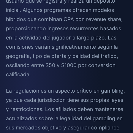
usuario que se registra y realiza un depósito
inicial. Algunos programas ofrecen modelos
híbridos que combinan CPA con revenue share,
proporcionando ingresos recurrentes basados
en la actividad del jugador a largo plazo. Las
comisiones varían significativamente según la
geografía, tipo de oferta y calidad del tráfico,
oscilando entre $50 y $1000 por conversión
calificada.
La regulación es un aspecto crítico en gambling,
ya que cada jurisdicción tiene sus propias leyes
y restricciones. Los afiliados deben mantenerse
actualizados sobre la legalidad del gambling en
sus mercados objetivo y asegurar compliance