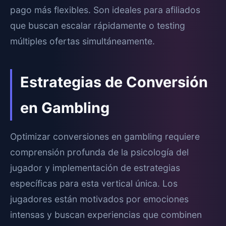
pago más flexibles. Son ideales para afiliados
que buscan escalar rápidamente o testing
múltiples ofertas simultáneamente.
Estrategias de Conversión
en Gambling
Optimizar conversiones en gambling requiere
comprensión profunda de la psicología del
jugador y implementación de estrategias
específicas para esta vertical única. Los
jugadores están motivados por emociones
intensas y buscan experiencias que combinen