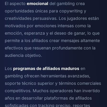
El aspecto
emocional
del gambling crea
oportunidades únicas para copywriting y
creatividades persuasivas. Los jugadores están
motivados por emociones intensas como la
emoción, esperanza y el deseo de ganar, lo que
permite a los afiliados crear mensajes altamente
efectivos que resuenan profundamente con la
audiencia objetivo.
Los
programas de afiliados maduros
en
gambling ofrecen herramientas avanzadas,
soporte técnico superior y términos comerciales
competitivos. Muchos operadores han invertido
años en desarrollar plataformas de afiliados
sofisticadas con tracking preciso, reportes