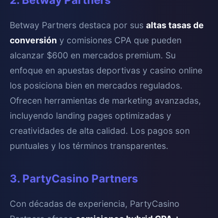
Betway Partners destaca por sus
altas tasas de
conversión
y comisiones CPA que pueden
alcanzar $600 en mercados premium. Su
enfoque en apuestas deportivas y casino online
los posiciona bien en mercados regulados.
Ofrecen herramientas de marketing avanzadas,
incluyendo landing pages optimizadas y
creatividades de alta calidad. Los pagos son
puntuales y los términos transparentes.
3. PartyCasino Partners
Con décadas de experiencia, PartyCasino