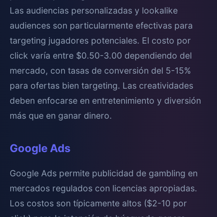
Las audiencias personalizadas y lookalike
audiences son particularmente efectivas para
targeting jugadores potenciales. El costo por
click varía entre $0.50-3.00 dependiendo del
mercado, con tasas de conversión del 5-15%
para ofertas bien targeting. Las creatividades
deben enfocarse en entretenimiento y diversión
más que en ganar dinero.
Google Ads
Google Ads permite publicidad de gambling en
mercados regulados con licencias apropiadas.
Los costos son típicamente altos ($2-10 por