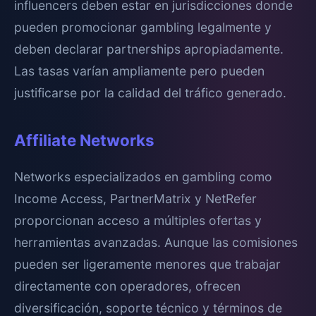
influencers deben estar en jurisdicciones donde
pueden promocionar gambling legalmente y
deben declarar partnerships apropiadamente.
Las tasas varían ampliamente pero pueden
justificarse por la calidad del tráfico generado.
Affiliate Networks
Networks especializados en gambling como
Income Access, PartnerMatrix y NetRefer
proporcionan acceso a múltiples ofertas y
herramientas avanzadas. Aunque las comisiones
pueden ser ligeramente menores que trabajar
directamente con operadores, ofrecen
diversificación, soporte técnico y términos de