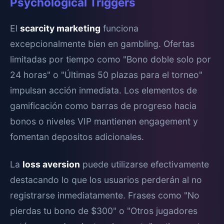
Psychological Triggers
El
scarcity marketing
funciona
excepcionalmente bien en gambling. Ofertas
limitadas por tiempo como "Bono doble solo por
24 horas" o "Últimas 50 plazas para el torneo"
impulsan acción inmediata. Los elementos de
gamificación como barras de progreso hacia
bonos o niveles VIP mantienen engagement y
fomentan depositos adicionales.
La
loss aversion
puede utilizarse efectivamente
destacando lo que los usuarios perderán al no
registrarse inmediatamente. Frases como "No
pierdas tu bono de $300" o "Otros jugadores