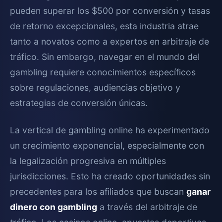
pueden superar los $500 por conversión y tasas
de retorno excepcionales, esta industria atrae
tanto a novatos como a expertos en arbitraje de
tráfico. Sin embargo, navegar en el mundo del
gambling requiere conocimientos específicos
sobre regulaciones, audiencias objetivo y
estrategias de conversión únicas.
La vertical de gambling online ha experimentado
un crecimiento exponencial, especialmente con
la legalización progresiva en múltiples
jurisdicciones. Esto ha creado oportunidades sin
precedentes para los afiliados que buscan
ganar
dinero con gambling
a través del arbitraje de